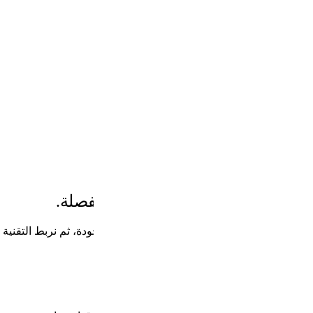
فصلة.
ة، ثم نربط التقنية بنتيجة تشغيلية واضحة.