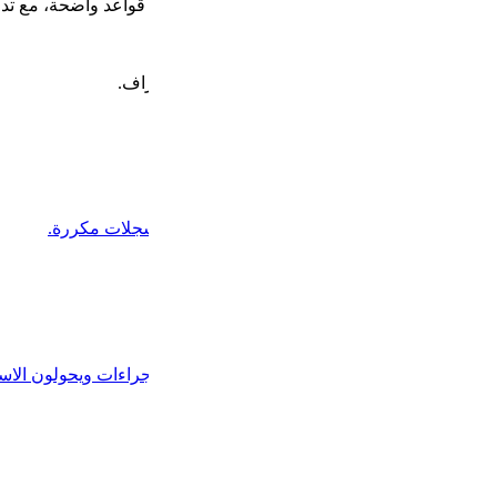
قواعد واضحة، مع تدخل بشري عند الحاجة فقط.
اف.
سجلات مكررة.
اءات ويحولون الاستثناءات.