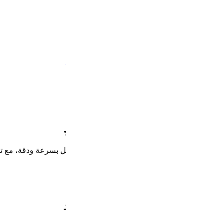
مل بسرعة ودقة، مع تدخل بشري أقل.