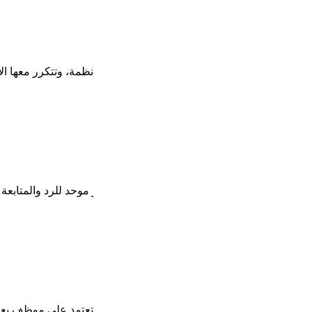
نظمة، وتتكرر معها الأخطاء والمراجعة.
وحد للرد والمتابعة والتصعيد.
 تعتمد على موظف يعيد الخطوات نفسها.